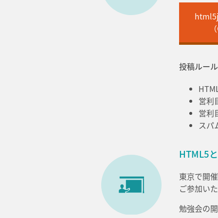
htm
（
投稿ルール
HT
営利
営利
スパ
HTML5
東京で開催
ご参加いた
勉強会の開