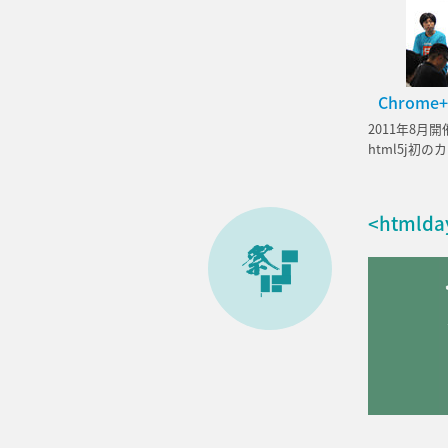
Chrome+
2011年8月開
html5j初
<htmlda